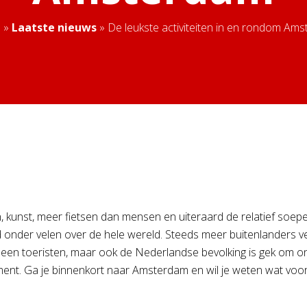
e
»
Laatste nieuws
»
De leukste activiteiten in en rondom Am
unst, meer fietsen dan mensen en uiteraard de relatief soepele
iefd onder velen over de hele wereld. Steeds meer buitenlander
lleen toeristen, maar ook de Nederlandse bevolking is gek om on
ment. Ga je binnenkort naar Amsterdam en wil je weten wat voor 