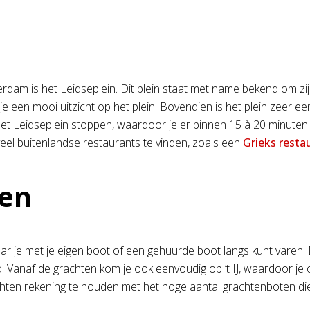
am is het Leidseplein. Dit plein staat met name bekend om zijn
 een mooi uitzicht op het plein. Bovendien is het plein zeer ee
et Leidseplein stoppen, waardoor je er binnen 15 à 20 minuten
 veel buitenlandse restaurants te vinden, zoals een
Grieks rest
ten
je met je eigen boot of een gehuurde boot langs kunt varen. 
ad. Vanaf de grachten kom je ook eenvoudig op ’t IJ, waardoor 
chten rekening te houden met het hoge aantal grachtenboten di