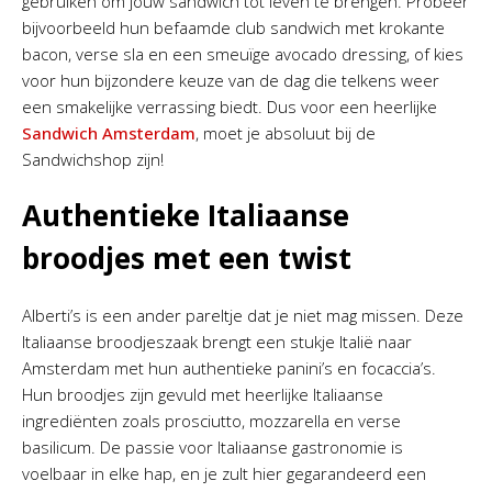
gebruiken om jouw sandwich tot leven te brengen. Probeer
bijvoorbeeld hun befaamde club sandwich met krokante
bacon, verse sla en een smeuïge avocado dressing, of kies
voor hun bijzondere keuze van de dag die telkens weer
een smakelijke verrassing biedt. Dus voor een heerlijke
Sandwich Amsterdam
, moet je absoluut bij de
Sandwichshop zijn!
Authentieke Italiaanse
broodjes met een twist
Alberti’s is een ander pareltje dat je niet mag missen. Deze
Italiaanse broodjeszaak brengt een stukje Italië naar
Amsterdam met hun authentieke panini’s en focaccia’s.
Hun broodjes zijn gevuld met heerlijke Italiaanse
ingrediënten zoals prosciutto, mozzarella en verse
basilicum. De passie voor Italiaanse gastronomie is
voelbaar in elke hap, en je zult hier gegarandeerd een